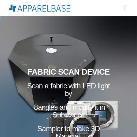
Skip
to
content
FABRIC SCAN DEVICE
Scan a fabric with LED light
by
8angles and modify it in
Substance
Sampler to make 3D
Material.