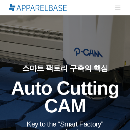
Skip
to
content
스마트 팩토리 구축의 핵심
Auto Cutting
CAM
Key to the “Smart Factory”